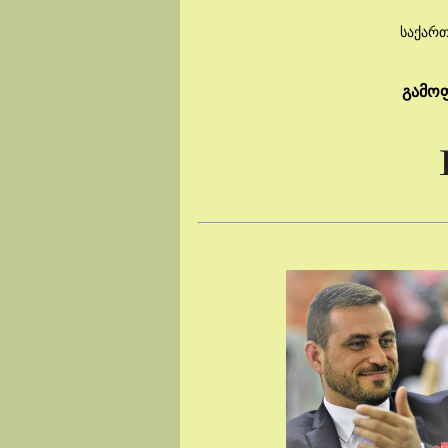
საქარ
გამო