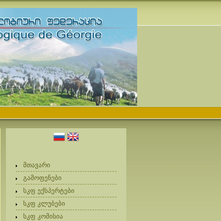
მთავარი
გამოფენები
სკფ ექსპერტები
სკფ კლუბები
სკფ კომისია