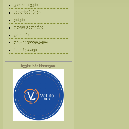
დოკუმენტები
ძაღლსაშენები
ჯიშები
ფოტო გალერეა
ლინკები
დისკვალიფიკაცია
ჩვენ შესახებ
ჩვენი სპონსორები: