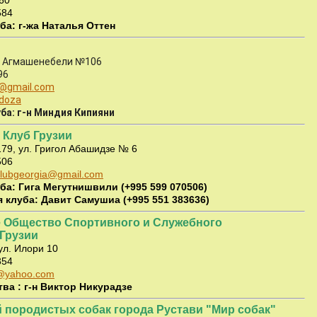
60
584
ба: г-жа Наталья Оттен
л. Агмашенебели
№
106
96
i@gmail.com
doza
ба: г-н Миндия Кипияни
 Клуб Грузии
179, ул. Григол Абашидзе № 6
506
rclubgeorgia@gmail.com
ба: Гига Мегутнишвили (+995 599 070506)
 клуба: Давит Самушиа (+995 551 383636)
 Общество Спортивного и Служебного
Грузии
 ул. Илори 10
354
@yahoo.com
ва : г-н Виктор Никурадзе
 породистых собак города Рустави "Мир собак"