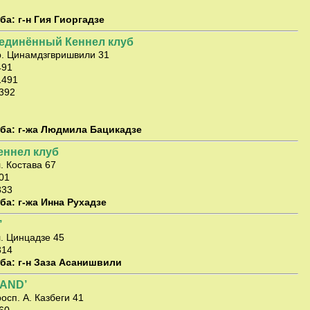
а: г-н Гия Гиоргадзе
единённый Кеннел клуб
р. Цинамдзгвришвили 31
491
1491
2392
ба: г-жа Людмила Бацикадзе
еннел клуб
. Костава 67
01
333
ба: г-жа Инна Рухадзе
’
л. Цинцадзе 45
314
ба: г-н Заза Асанишвили
LAND’
осп. А. Казбеги 41