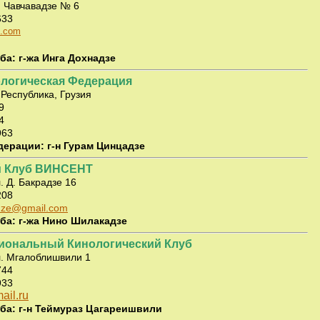
л. Чавчавадзе № 6
633
l.com
ба: г-жа Инга Дохнадзе
логическая Федерация
Республика, Грузия
99
4
963
ерации: г-н Гурам Цинцадзе
й Клуб ВИНСЕНТ
. Д. Бакрадзе 16
208
adze@gmail.com
уба:
г-жа Нино Шилакадзе
иональный Кинологический Клуб
л. Мгалоблишвили 1
744
933
il.ru
ба: г-н Теймураз Цагареишвили