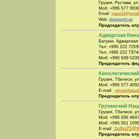
Грузия, Рустави, у
Моб: +995 577 993
Email:
yappi16@gmai
Web:
dogsworld.ge
Председатель клу
Аджарская Кино
Батуми, Аджарская 
Тел: +995 222 725
Тел: +995 222 7374
Моб: +995 599 533
Председатель фед
Кинологически
Грузия, Тбилиси, ул
Моб: +995 577 409
E-mail:
ninoshilak
Председатель кл
Грузинский Нац
Грузия, Тбилиси, у
Моб: +995
595 484
Моб: +995
551 109
bubu25@ma
E-mail:
Председатель клу