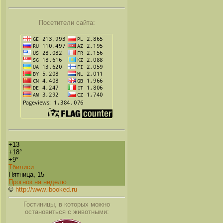
Посетители сайта:
+
13
+
18°
+
9°
Тбилиси
Пятница, 15
Прогноз на неделю
©
http://www.ibooked.ru
Гостиницы, в которых можно
остановиться с животными: