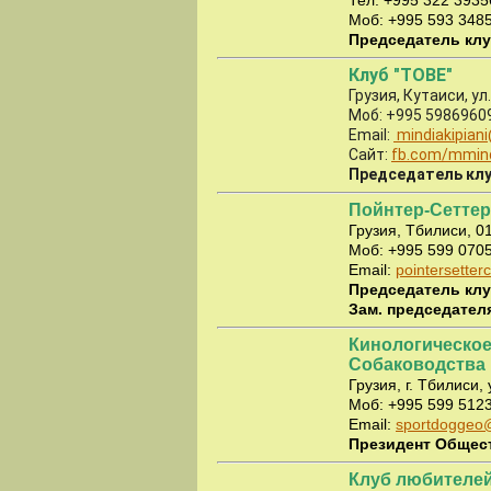
Тел: +995 322 3935
Моб: +995 593 348
Председатель клу
Клуб "TO
B
E"
Грузия, Кутаиси, у
Моб: +995 5986960
Email:
mindiakipian
Сайт:
fb.com/mmin
Председатель клу
Пойнтер-Сеттер
Грузия, Тбилиси, 0
Моб: +995 599 070
Email:
pointersette
Председатель клу
Зам. председателя
Кинологическое
Собаководства 
Грузия, г. Тбилиси,
Моб: +995 599 512
Email:
sportdoggeo
Президент Общест
Клуб любителей