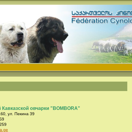
й Кавказской овчарки "BOMBORA"
160, ул. Пекина 39
59
0259
a.ge